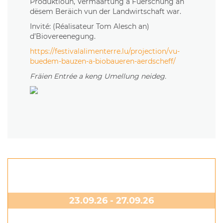
Produktioun, Vermaartung a Fuerschung an
dësem Beräich vun der Landwirtschaft war.
Invité: (Réalisateur Tom Alesch an)
d’Biovereenegung.
https://festivalalimenterre.lu/projection/vu-
buedem-bauzen-a-biobaueren-aerdscheff/
Fräien Entrée a keng Umellung neideg.
23.09.26 - 27.09.26