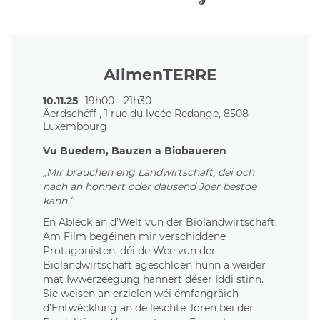
AlimenTERRE
10.11.25
19h00 - 21h30
Äerdschëff , 1 rue du lycée Redange, 8508
Luxembourg
Vu Buedem, Bauzen a Biobaueren
„Mir brauchen eng Landwirtschaft, déi och
nach an honnert oder dausend Joer bestoe
kann.“
En Abléck an d’Welt vun der Biolandwirtschaft.
Am Film begéinen mir verschiddene
Protagonisten, déi de Wee vun der
Biolandwirtschaft ageschloen hunn a weider
mat Iwwerzeegung hannert dëser Iddi stinn.
Sie weisen an erzielen wéi ëmfangräich
d’Entwécklung an de leschte Joren bei der