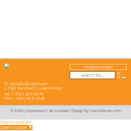
Mitglied werden!
13, rue Gabriel Lippmann
L-5365 Munsbach | Luxembourg
Tel.: ( +352 ) 26 15 23-74
FAX. ( +352 ) 26 15 33-81
© 2026 |
Impressum
|
de::cookies
|
Design by marcwilmes.com
Skip to content
Open toolbar