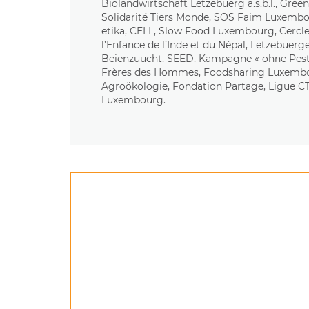
Biolandwirtschaft Lëtzebuerg a.s.b.l., Gr
Solidarité Tiers Monde, SOS Faim Luxemb
etika, CELL, Slow Food Luxembourg, Cercle
l’Enfance de l’Inde et du Népal, Lëtzebuerg
Beienzuucht, SEED, Kampagne « ohne Pestiz
Frères des Hommes, Foodsharing Luxembo
Agroökologie, Fondation Partage, Ligue C
Luxembourg.