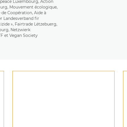
eenpeace Luxembourg, Action
ourg, Mouvement écologique,
 de Coopération, Aide à
er Landesverband fir
ide », Fairtrade Lëtzebuerg,
urg, Netzwierk
TF et Vegan Society