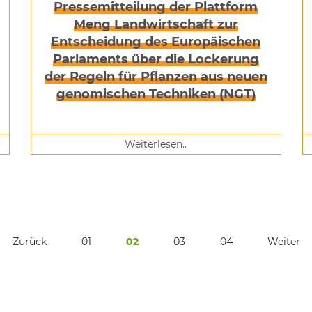
Pressemitteilung der Plattform
Meng Landwirtschaft zur
Entscheidung des Europäischen
Parlaments über die Lockerung
der Regeln für Pflanzen aus neuen
genomischen Techniken (NGT)
Weiterlesen..
Zurück
01
02
03
04
Weiter