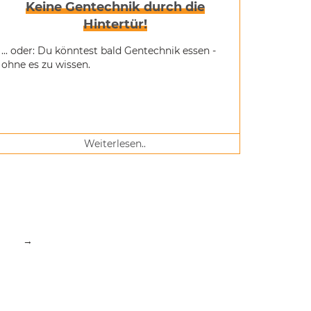
Keine Gentechnik durch die
Hintertür!
... oder: Du könntest bald Gentechnik essen -
ohne es zu wissen.
Weiterlesen..
→