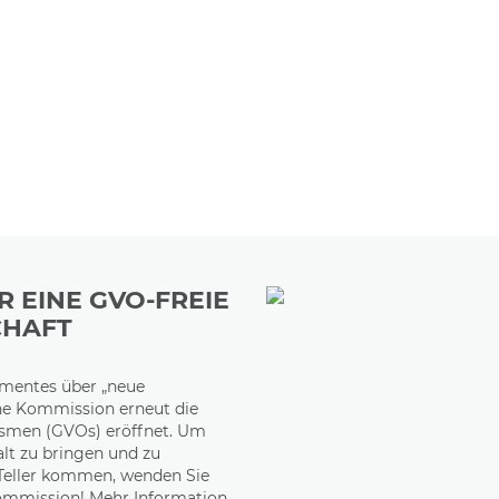
R EINE GVO-FREIE
CHAFT
umentes über „neue
he Kommission erneut die
ismen (GVOs) eröffnet. Um
lt zu bringen und zu
d Teller kommen, wenden Sie
Kommission! Mehr Information