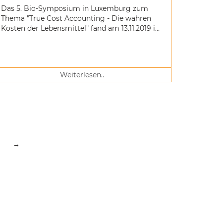
Das 5. Bio-Symposium in Luxemburg zum
Thema "True Cost Accounting - Die wahren
Kosten der Lebensmittel" fand am 13.11.2019 im
Centre Culturel "A Schommesch" in
Oberanven statt.
Weiterlesen..
→