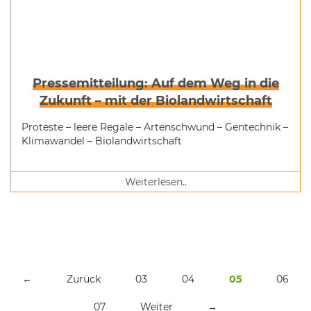
Pressemitteilung: Auf dem Weg in die
Zukunft – mit der Biolandwirtschaft
Proteste – leere Regale – Artenschwund – Gentechnik –
Klimawandel – Biolandwirtschaft
Weiterlesen..
←
Zurück
03
04
05
06
07
Weiter
→