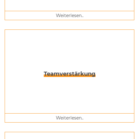
Biolandwirtschaft Lëtzebuerg a.s.b.l. fordert Schutz
von Bio-Bauern, Züchtern und Verbrauchern.
Weiterlesen..
Teamverstärkung
Weiterlesen..