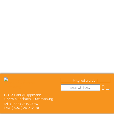
Mitglied werden!
13, rue Gabriel Lippmann
L-5365 Munsbach | Luxembourg
Tel.: ( +352 ) 26 15 23-74
FAX. ( +352 ) 26 15 33-81