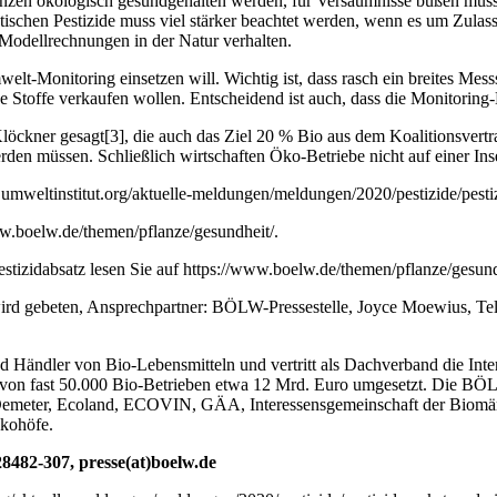
 Pflanzen ökologisch gesundgehalten werden, für Versäumnisse büßen mü
tischen Pestizide muss viel stärker beachtet werden, wenn es um Zulas
r-Modellrechnungen in der Natur verhalten.
elt-Monitoring einsetzen will. Wichtig ist, dass rasch ein breites Mes
he Stoffe verkaufen wollen. Entscheidend ist auch, dass die Monitoring
öckner gesagt[3], die auch das Ziel 20 % Bio aus dem Koalitionsvertr
den müssen. Schließlich wirtschaften Öko-Betriebe nicht auf einer Inse
.umweltinstitut.org/aktuelle-meldungen/meldungen/2020/pestizide/pest
ww.boelw.de/themen/pflanze/gesundheit/.
tizidabsatz lesen Sie auf https://www.boelw.de/themen/pflanze/gesundh
 wird gebeten, Ansprechpartner: BÖLW-Pressestelle, Joyce Moewius, T
 Händler von Bio-Lebensmitteln und vertritt als Dachverband die Inte
von fast 50.000 Bio-Betrieben etwa 12 Mrd. Euro umgesetzt. Die BÖLW-
Demeter, Ecoland, ECOVIN, GÄA, Interessensgemeinschaft der Biomärk
kohöfe.
482-307, presse(at)boelw.de