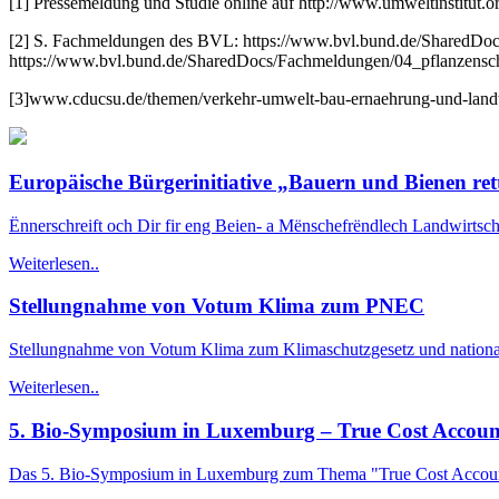
[1] Pressemeldung und Studie online auf http://www.umweltinstitut.o
[2] S. Fachmeldungen des BVL: https://www.bvl.bund.de/SharedDo
https://www.bvl.bund.de/SharedDocs/Fachmeldungen/04_pflanzensch
[3]www.cducsu.de/themen/verkehr-umwelt-bau-ernaehrung-und-landw
Europäische Bürgerinitiative „Bauern und Bienen ret
Ënnerschreift och Dir fir eng Beien- a Mënschefrëndlech Landwirtsch
Weiterlesen..
Stellungnahme von Votum Klima zum PNEC
Stellungnahme von Votum Klima zum Klimaschutzgesetz und nation
Weiterlesen..
5. Bio-Symposium in Luxemburg – True Cost Accoun
Das 5. Bio-Symposium in Luxemburg zum Thema "True Cost Accounti