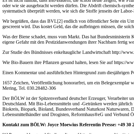
Es ist nicht haltbar, dass Bio-Bauern, die schon heute zeigen, wie
oder wie sie ausgebracht werden dürfen. Die Abdrift chemisch-synthe
systematisch überprüft werden, wie sich die Stoffe jenseits der Labo
Wir begrüßen, dass das BVL[2] endlich von öffentlicher Seite ein Umw
gescreent wird. Das kostet Geld, das die aufbringen müssen, die solc
Was der Biene schadet, muss vom Markt. Das hat Bundesministerin Kl
eigene Gefahr mit den Pestizidanwendungen ihrer Nachbarn fertig wer
Zur Studie des Bündnisses enkeltaugliche Landwirtschaft http://www
Wie Bio-Bauern ihre Pflanzen gesund halten, lesen Sie auf https://w
Einen Kommentar und ausführlichen Hintergrund zum diesjährigen Pes
1657 Zeichen, Veröffentlichung honorarfrei, um ein Belegexemplar
Mering, Tel. 030.28482-306
Der BÖLW ist der Spitzenverband deutscher Erzeuger, Verarbeiter und
Deutschland. Mit Bio-Lebensmitteln und -Getränken werden jährlich 
Biokreis, Biopark, Bioland, Bundesverband Naturkost Naturwaren, 
Lebensmittelhändler und Drogisten, Reformhaus®eG und Verbund Ö
Kontakt zum BÖLW: Joyce Moewius Referentin Presse: +49 30 28