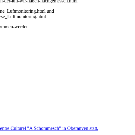
in-der-luft-wir-haben-nachgemessen.html.
ne_Luftmonitoring.html und
se_Luftmonitoring.html
enommen-werden
ntre Culturel "A Schommesch" in Oberanven statt.