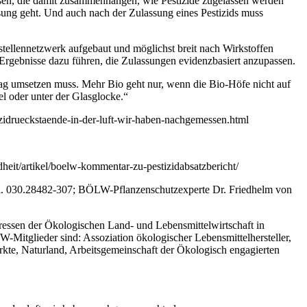
ssen, die damit zusammenhängen, wie Pestizide zugelassen werden
sung geht. Und auch nach der Zulassung eines Pestizids muss
sstellennetzwerk aufgebaut und möglichst breit nach Wirkstoffen
-Ergebnisse dazu führen, die Zulassungen evidenzbasiert anzupassen.
ag umsetzen muss. Mehr Bio geht nur, wenn die Bio-Höfe nicht auf
l oder unter der Glasglocke.“
izidrueckstaende-in-der-luft-wir-haben-nachgemessen.html
eit/artikel/boelw-kommentar-zu-pestizidabsatzbericht/
el. 030.28482-307; BÖLW-Pflanzenschutzexperte Dr. Friedhelm von
ressen der Ökologischen Land- und Lebensmittelwirtschaft in
Mitglieder sind: Assoziation ökologischer Lebensmittelhersteller,
te, Naturland, Arbeitsgemeinschaft der Ökologisch engagierten