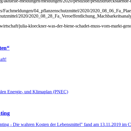
rg/aktuelle-meldungen/meldungen/2020/pestizide/pestizidrueckstaende-
cs/Fachmeldungen/04_pflanzenschutzmittel/2020/2020_08_06_Fa_Plae
utzmittel/2020/2020_08_28_Fa_Veroeffentlichung_Machbarkeitsanaly
irtschaft/julia-kloeckner-was-der-biene-schadet-muss-vom-markt-g
ten“
aft!
alen Energie- und Klimaplan (PNEC)
ting
ng - Die wahren Kosten der Lebensmittel" fand am 13.11.2019 im Ce