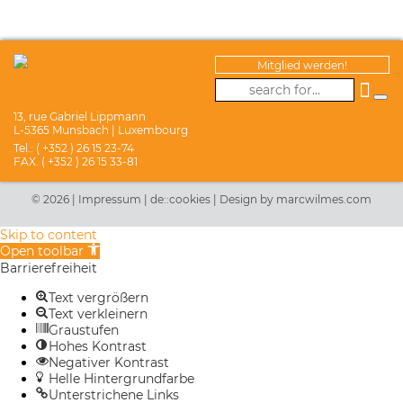
Mitglied werden!
13, rue Gabriel Lippmann
L-5365 Munsbach | Luxembourg
Tel.: ( +352 ) 26 15 23-74
FAX. ( +352 ) 26 15 33-81
© 2026 |
Impressum
|
de::cookies
|
Design by marcwilmes.com
Skip to content
Open toolbar
Barrierefreiheit
Text vergrößern
Text verkleinern
Graustufen
Hohes Kontrast
Negativer Kontrast
Helle Hintergrundfarbe
Unterstrichene Links