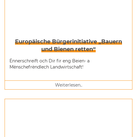
Europäische Bürgerinitiative „Bauern
und Bienen retten“
Ënnerschreift och Dir fir eng Beien- a
Mënschefrëndlech Landwirtschaft!
Weiterlesen..