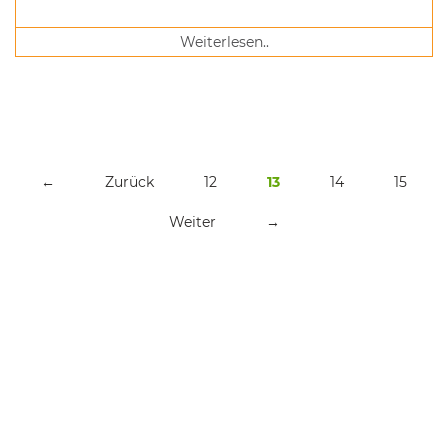
Lebensmittel" fand am 13.11.2019 im Centre Culturel "A
Schommesch" in Oberanven statt.
Weiterlesen..
←
Zurück
12
13
14
15
Weiter
→