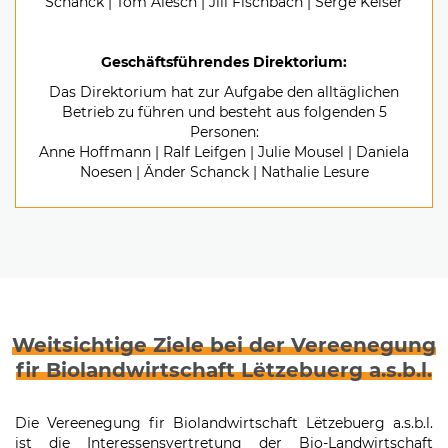
Schanck | Tom Alesch | Jill Fischbach | Serge Keiser
Geschäftsführendes Direktorium:
Das Direktorium hat zur Aufgabe den alltäglichen
Betrieb zu führen und besteht aus folgenden 5
Personen:
Anne Hoffmann | Ralf Leifgen | Julie Mousel | Daniela
Noesen | Änder Schanck | Nathalie Lesure
Weitsichtige Ziele bei der Vereenegung
fir Biolandwirtschaft Lëtzebuerg a.s.b.l.
Die Vereenegung fir Biolandwirtschaft Lëtzebuerg a.s.b.l.
ist die Interessensvertretung der Bio-Landwirtschaft