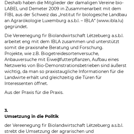
Deshalb haben die Mitglieder der damaligen Vereine bio-
LABEL und Demeter 2009 in Zusammenarbeit mit dem
FIBL aus der Schweiz das „Institut fir biologesche Landbau
an Agrarökologie Luxemburg a.s.b.l. – IBLA“ (www.ibla.lu)
gegründet.
Die Vereenegung fir Biolandwirtschaft Lëtzebuerg a.s.b.l.
arbeitet eng mit dem IBLA zusammen und unterstützt
somit die praxisnahe Beratung und Forschung.
Projekte, wie z.B. Biogetreidesortenversuche,
Anbauversuche mit Eiweiβfutterpflanzen, Aufbau eines
Netzwerks von Bio-Demonstrationsbetrieben sind äußerst
wichtig, da man so praxistaugliche Informationen für die
Landwirte erhält und gleichzeitig die Türen für
Interessenten öffnet.
Aus der Praxis für die Praxis.
3.
Umsetzung in die Politik
der Vereenegung fir Biolandwirtschaft Lëtzebuerg a.s.b.l.
strebt die Umsetzung der agrarischen und