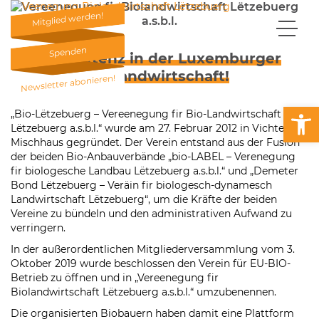
Vereenegung fir Biolandwirtschaft Lëtzebuerg
Mitglied werden!
a.s.b.l.
Mitglied werden!
Spenden
Kompetenz in der Luxemburger
Spenden
Biolandwirtschaft!
Newsletter abonieren!
Newsletter abonieren!
Open
„Bio-Lëtzebuerg – Vereenegung fir Bio-Landwirtschaft
Lëtzebuerg a.s.b.l.“ wurde am 27. Februar 2012 in Vichten im
Mischhaus gegründet. Der Verein entstand aus der Fusion
der beiden Bio-Anbauverbände „bio-LABEL – Verenegung
fir biologesche Landbau Lëtzebuerg a.s.b.l.“ und „Demeter
Bond Lëtzebuerg – Veräin fir biologesch-dynamesch
Landwirtschaft Lëtzebuerg“, um die Kräfte der beiden
Vereine zu bündeln und den administrativen Aufwand zu
verringern.
In der außerordentlichen Mitgliederversammlung vom 3.
Oktober 2019 wurde beschlossen den Verein für EU-BIO-
Betrieb zu öffnen und in „Vereenegung fir
Biolandwirtschaft Lëtzebuerg a.s.b.l.“ umzubenennen.
Die organisierten Biobauern haben damit eine Plattform