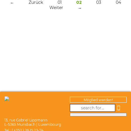
←
Zurück
01
02
03
04
Weiter
→
Mitglied werden!
13, rue Gabriel Lippmann
L-5365 Munsbach | Luxembourg
Tel.: ( +352 ) 26 15 23-74