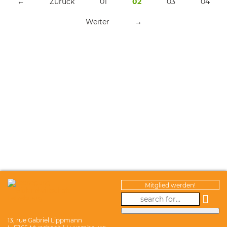
←
Zurück
01
02
03
04
Weiter
→
Mitglied werden!
13, rue Gabriel Lippmann