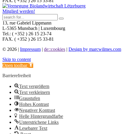
FAX. ( +352 ) 26 15 33-81
Mitglied werden!
13, rue Gabriel Lippmann
L-5365 Munsbach | Luxembourg
Tel.: ( +352 ) 26 15 23-74
FAX. ( +352 ) 26 15 33-81
© 2026 |
Impressum
|
de::cookies
|
Design by marcwilmes.com
Skip to content
Open toolbar
Barrierefreiheit
Text vergrößern
Text verkleinern
Graustufen
Hohes Kontrast
Negativer Kontrast
Helle Hintergrundfarbe
Unterstrichene Links
Lesebarer Text