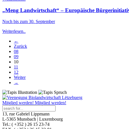
„Meng Landwirtschaft“ – Europäische Bürgerinitiativ
Noch bis zum 30. September
Weiterlesen..
←
Zurück
08
09
10
11
12
Weiter
→
Mitglied werden!
Mitglied werden!
13, rue Gabriel Lippmann
L-5365 Munsbach | Luxembourg
Tel.: ( +352 ) 26 15 23-74