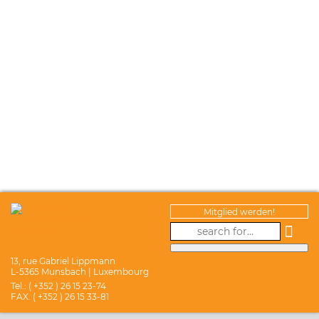
Mitglied werden!
13, rue Gabriel Lippmann
L-5365 Munsbach | Luxembourg
Tel.: ( +352 ) 26 15 23-74
FAX. ( +352 ) 26 15 33-81