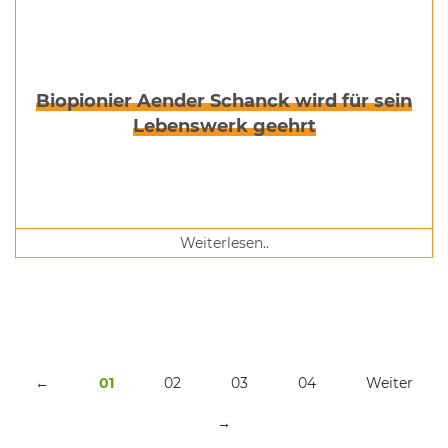
Biopionier Aender Schanck wird für sein
Lebenswerk geehrt
Weiterlesen..
←
01
02
03
04
Weiter
→