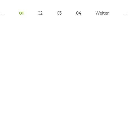
←
01
02
03
04
Weiter
→