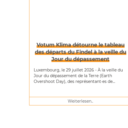
Votum Klima détourne le tableau
des départs du Findel à la veille du
Jour du dépassement
Luxembourg, le 29 juillet 2026 - À la veille du
Jour du dépassement de la Terre (Earth
Overshoot Day), des représentant·es de
Votum Klima et de Seniors for Climate se sont
rassemblé·es à l'aéroport du Findel.
Weiterlesen..