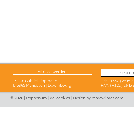
Mitglied werden!
Mitglied werden!
13, rue Gabriel Lippmann
Tel.: ( +352 ) 26 15 
L-5365 Munsbach | Luxembourg
FAX. ( +352 ) 26 15 
© 2026 |
Impressum
|
de::cookies
|
Design by marcwilmes.com