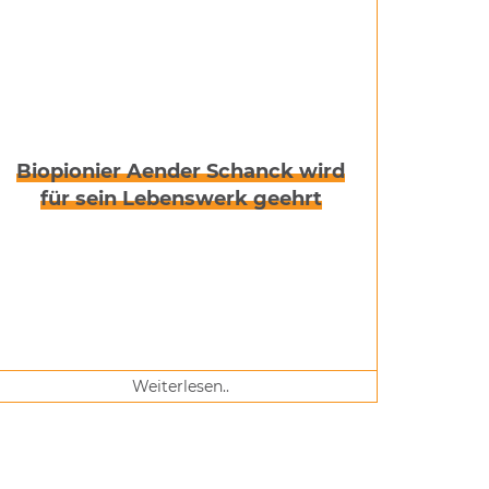
Biopionier Aender Schanck wird
für sein Lebenswerk geehrt
Weiterlesen..